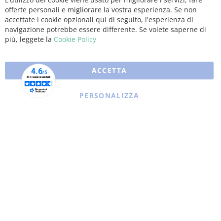
Clo
offerte personali e migliorare la vostra esperienza. Se non
Coo
Bar
accettate i cookie opzionali qui di seguito, l'esperienza di
navigazione potrebbe essere differente. Se volete saperne di
più, leggete la
Cookie Policy
ACCETTA
PERSONALIZZA
Copyright © 2025 XFARMA. All rights reserved.