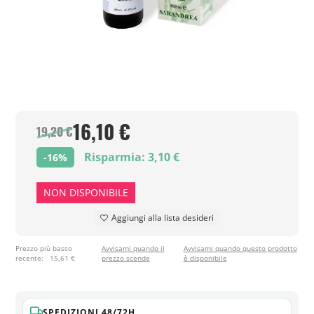
16,10 €
19,20 €
Risparmia: 3,10 €
-16%
NON DISPONIBILE
Aggiungi alla lista desideri
Prezzo più basso
Avvisami quando il
Avvisami quando questo prodotto
recente:
15,61 €
prezzo scende
è disponibile
SPEDIZIONI 48/72H