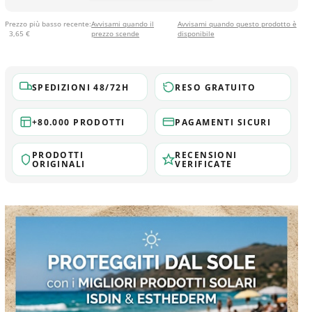
Prezzo più basso recente:
Avvisami quando il
Avvisami quando questo prodotto è
3,65 €
prezzo scende
disponibile
SPEDIZIONI 48/72H
RESO GRATUITO
+80.000 PRODOTTI
PAGAMENTI SICURI
PRODOTTI
RECENSIONI
ORIGINALI
VERIFICATE