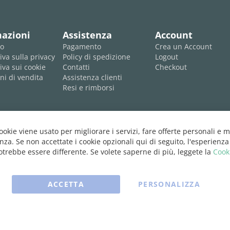
mazioni
Assistenza
Account
mo
Pagamento
Crea un Account
iva sulla privacy
Policy di spedizione
Logout
iva sui cookie
Contatti
Checkout
ni di vendita
Assistenza clienti
Resi e rimborsi
cookie viene usato per migliorare i servizi, fare offerte personali e m
nza. Se non accettate i cookie opzionali qui di seguito, l'esperienza
trebbe essere differente. Se volete saperne di più, leggete la
Cook
ACCETTA
PERSONALIZZA