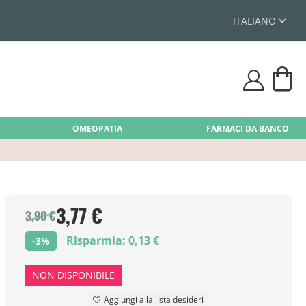
ITALIANO
Car
user
OMEOPATIA
FARMACI DA BANCO
3,77 €
3,90 €
Risparmia: 0,13 €
-3%
NON DISPONIBILE
Aggiungi alla lista desideri