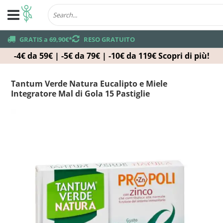
truck
GRATIS a 69,90€*
returns
RESO GRATUITO
-4€ da 59€ | -5€ da 79€ | -10€ da 119€
Scopri di più!
Tantum Verde Natura Eucalipto e Miele
Integratore Mal di Gola 15 Pastiglie