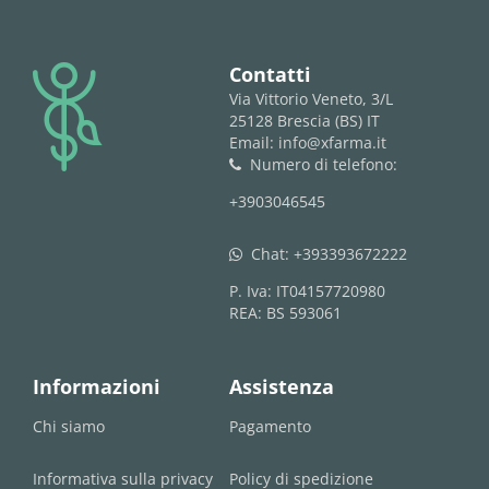
logo
Contatti
Via Vittorio Veneto, 3/L
25128 Brescia (BS) IT
Email: info@xfarma.it
Numero di telefono:
phone
+3903046545
Chat:
+393393672222
whatsapp
P. Iva: IT04157720980
REA: BS 593061
Informazioni
Assistenza
Chi siamo
Pagamento
Informativa sulla privacy
Policy di spedizione