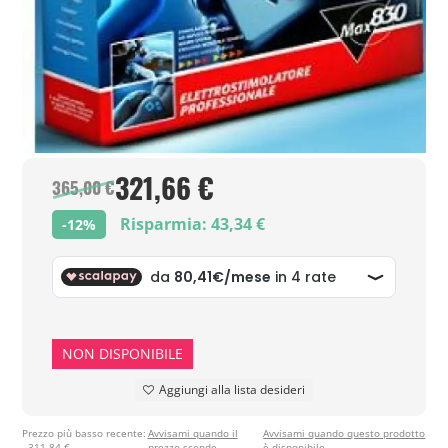
321,66 €
365,00 €
Risparmia: 43,34 €
-12%
NON DISPONIBILE
Aggiungi alla lista desideri
Prezzo più basso recente:
Avvisami quando il
Avvisami quando questo prodotto
311,84 €
prezzo scende
è disponibile