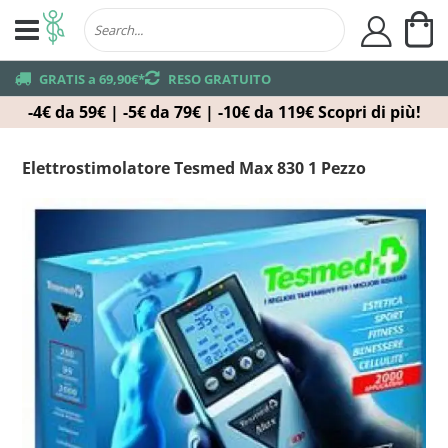
Ca
user
truck
GRATIS a 69,90€*
returns
RESO GRATUITO
-4€ da 59€ | -5€ da 79€ | -10€ da 119€
Scopri di più!
Elettrostimolatore Tesmed Max 830 1 Pezzo