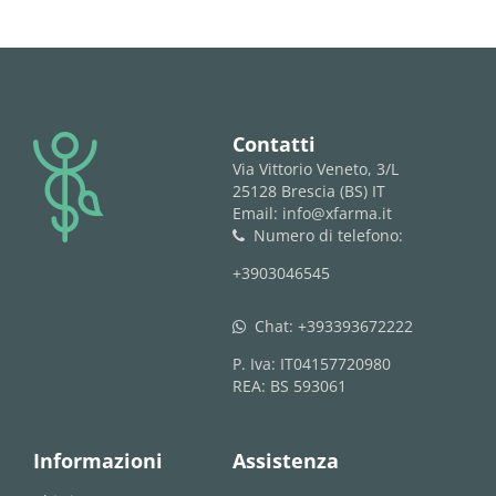
logo
Contatti
Via Vittorio Veneto, 3/L
25128 Brescia (BS) IT
Email: info@xfarma.it
Numero di telefono:
phone
+3903046545
Chat:
+393393672222
whatsapp
P. Iva: IT04157720980
REA: BS 593061
Informazioni
Assistenza