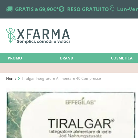
truck
GRATIS a 69,90€*
returns
RESO GRATUITO
online-support
Lun-Ven
PROMO
BRAND
COSMETICA
Home
Tiralgar Integratore Alimentare 40 Compresse