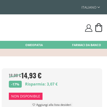
ITALIANO
Car
user
OMEOPATIA
FARMACI DA BANCO
14,93 €
18,00 €
Risparmia: 3,07 €
-17%
NON DISPONIBILE
Aggiungi alla lista desideri