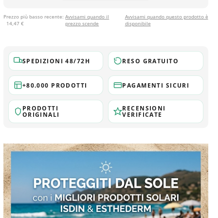
Prezzo più basso recente:
Avvisami quando il
Avvisami quando questo prodotto è
14,47 €
prezzo scende
disponibile
SPEDIZIONI 48/72H
RESO GRATUITO
+80.000 PRODOTTI
PAGAMENTI SICURI
PRODOTTI
RECENSIONI
ORIGINALI
VERIFICATE