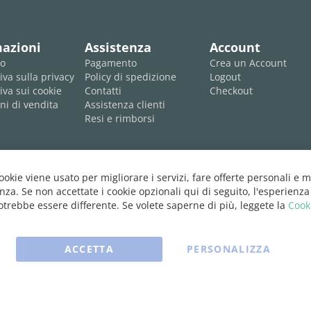
mazioni
Assistenza
Account
mo
Pagamento
Crea un Account
iva sulla privacy
Policy di spedizione
Logout
iva sui cookie
Contatti
Checkout
ni di vendita
Assistenza clienti
Resi e rimborsi
cookie viene usato per migliorare i servizi, fare offerte personali e m
nza. Se non accettate i cookie opzionali qui di seguito, l'esperienza
trebbe essere differente. Se volete saperne di più, leggete la
Cook
ACCETTA
PERSONALIZZA