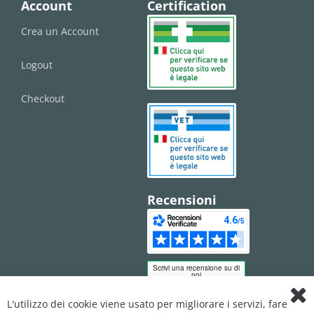
Account
Certification
Crea un Account
Logout
Checkout
Recensioni
L'utilizzo dei cookie viene usato per migliorare i servizi, fare
Clo