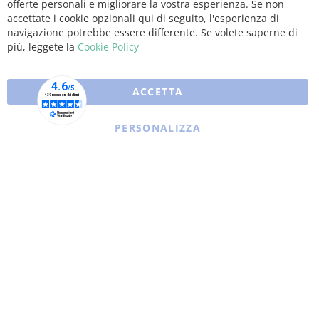
offerte personali e migliorare la vostra esperienza. Se non
Coo
Bar
accettate i cookie opzionali qui di seguito, l'esperienza di
navigazione potrebbe essere differente. Se volete saperne di
più, leggete la
Cookie Policy
ACCETTA
PERSONALIZZA
Copyright © 2025 XFARMA. All rights reserved.