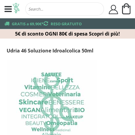
Ca
user
truck
GRATIS a 69,90€*
returns
RESO GRATUITO
5€ di sconto OGNI 80€ di spesa
Scopri di più!
Udria 46 Soluzione Idroalcolica 50ml