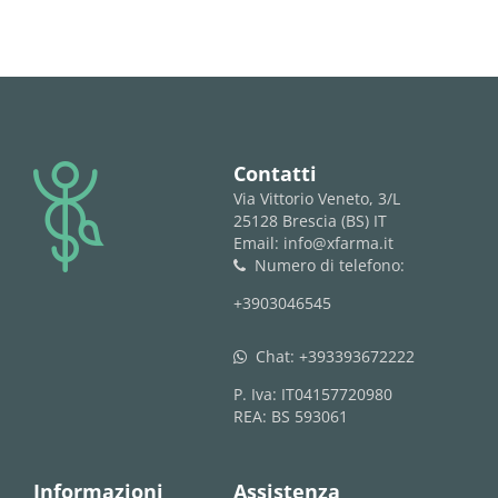
logo
Contatti
Via Vittorio Veneto, 3/L
25128 Brescia (BS) IT
Email: info@xfarma.it
Numero di telefono:
phone
+3903046545
Chat:
+393393672222
whatsapp
P. Iva: IT04157720980
REA: BS 593061
Informazioni
Assistenza