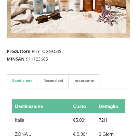
Produttore
PHYTOGNOSIS
MINSAN
911123685
Spedizione
Recensioni
Importante
Destinazione
Costo
Dettaglio
Italia
€5,00*
72H
ZONA 1
€ 9,90*
3 Giorni