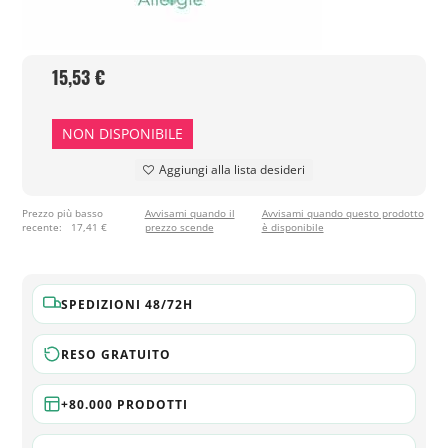
15,53 €
NON DISPONIBILE
Aggiungi alla lista desideri
Prezzo più basso
Avvisami quando il
Avvisami quando questo prodotto
recente:
17,41 €
prezzo scende
è disponibile
SPEDIZIONI 48/72H
RESO GRATUITO
+80.000 PRODOTTI