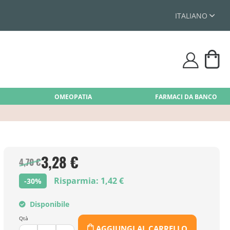
ITALIANO
Car
user
OMEOPATIA
FARMACI DA BANCO
3,28 €
4,70 €
Risparmia: 1,42 €
-30%
Disponibile
Qtà
AGGIUNGI AL CARRELLO