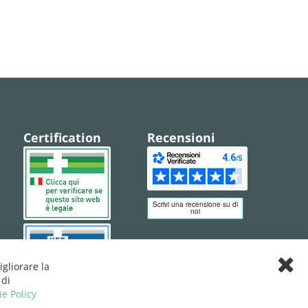
Certification
Recensioni
igliorare la
Clos
 di
Cook
ie Policy
Bar