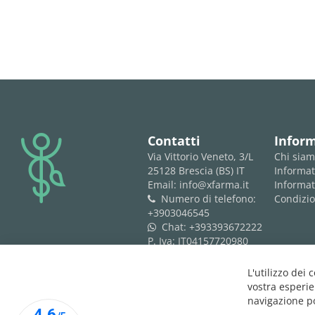
logo
Contatti
Infor
Via Vittorio Veneto, 3/L
Chi sia
25128 Brescia (BS) IT
Informat
Email: info@xfarma.it
Informat
Numero di telefono:
Condizio
phone
+3903046545
Chat:
+393393672222
whatsapp
P. Iva: IT04157720980
REA: BS 593061
L'utilizzo dei 
vostra esperie
navigazione po