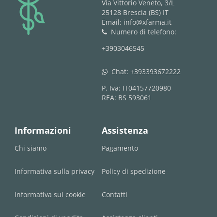
logo
Via Vittorio Veneto, 3/L
25128 Brescia (BS) IT
Email: info@xfarma.it
Numero di telefono:
phone
+3903046545
Chat:
+393393672222
whatsapp
P. Iva: IT04157720980
REA: BS 593061
Informazioni
Assistenza
Chi siamo
Pagamento
Informativa sulla privacy
Policy di spedizione
Informativa sui cookie
Contatti