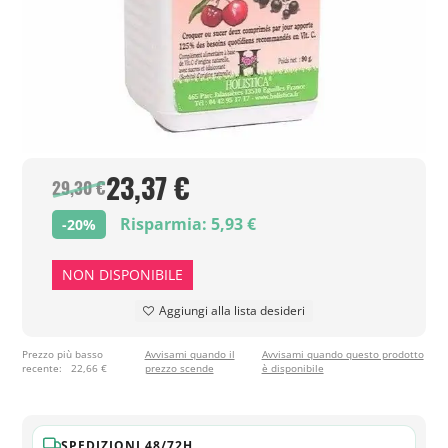
23,37 €
29,30 €
Risparmia: 5,93 €
-20%
NON DISPONIBILE
Aggiungi alla lista desideri
Prezzo più basso
Avvisami quando il
Avvisami quando questo prodotto
recente:
22,66 €
prezzo scende
è disponibile
SPEDIZIONI 48/72H