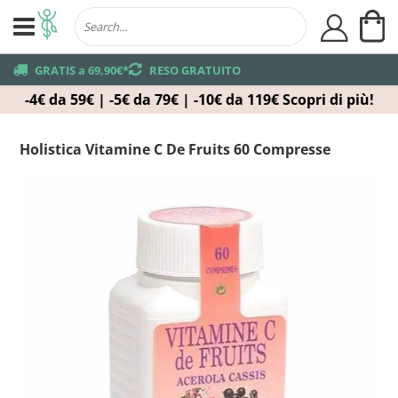
Ca
user
truck
GRATIS a 69,90€*
returns
RESO GRATUITO
-4€ da 59€ | -5€ da 79€ | -10€ da 119€
Scopri di più!
Holistica Vitamine C De Fruits 60 Compresse