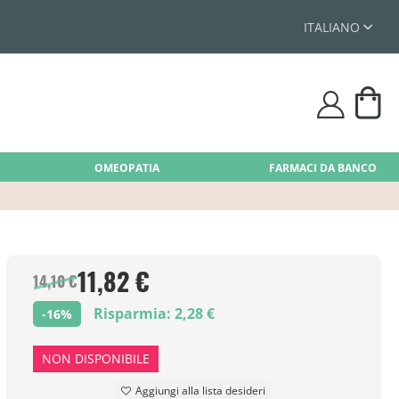
ITALIANO
Car
user
OMEOPATIA
FARMACI DA BANCO
11,82 €
14,10 €
Risparmia: 2,28 €
-16%
NON DISPONIBILE
Aggiungi alla lista desideri