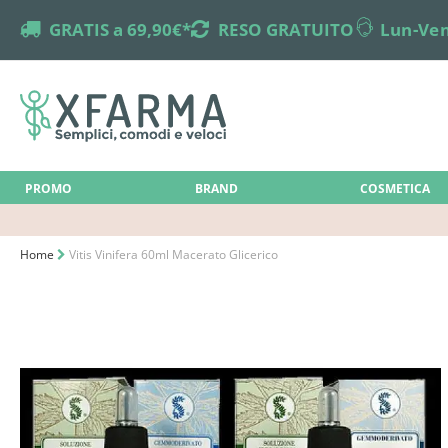
truck
GRATIS a 69,90€*
returns
RESO GRATUITO
online-support
Lun-Ven
PROMO
BRAND
COSMETICA
Home
Vitis Vinifera 60ml Macerato Glicerico