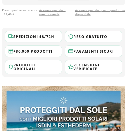
Prezzo più basso recente:
Avvisami quando il
Avvisami quando questo prodotto è
11,46 €
prezzo scende
disponibile
SPEDIZIONI 48/72H
RESO GRATUITO
+80.000 PRODOTTI
PAGAMENTI SICURI
PRODOTTI
RECENSIONI
ORIGINALI
VERIFICATE