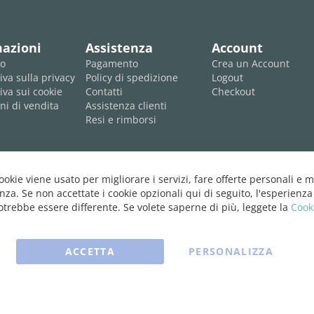
mazioni
Assistenza
Account
mo
Pagamento
Crea un Account
iva sulla privacy
Policy di spedizione
Logout
iva sui cookie
Contatti
Checkout
ni di vendita
Assistenza clienti
Resi e rimborsi
cookie viene usato per migliorare i servizi, fare offerte personali e m
nza. Se non accettate i cookie opzionali qui di seguito, l'esperienza
trebbe essere differente. Se volete saperne di più, leggete la
Cook
ACCETTA
PERSONALIZZA